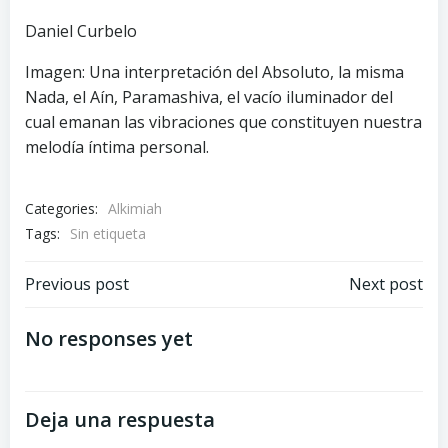
Daniel Curbelo
Imagen: Una interpretación del Absoluto, la misma
Nada, el Aín, Paramashiva, el vacío iluminador del
cual emanan las vibraciones que constituyen nuestra
melodía íntima personal.
Categories:
Alkimiah
Tags:
Sin etiqueta
Navegación
Navegación
Previous post
Next post
por
por
No responses yet
las
las
Deja una respuesta
entradas
entradas