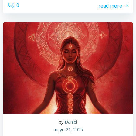
0
read more
by
Daniel
mayo 21, 2025