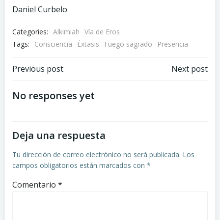
Daniel Curbelo
Categories:
Alkimiah
Vía de Eros
Tags:
Consciencia
Éxtasis
Fuego sagrado
Presencia
Navegación
Navegación
Previous post
Next post
por
por
No responses yet
las
las
Deja una respuesta
entradas
entradas
Tu dirección de correo electrónico no será publicada.
Los
campos obligatorios están marcados con
*
Comentario
*