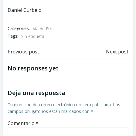
Daniel Curbelo
Categories:
Vía de Eros
Tags:
Sin etiqueta
Navegación
Navegación
Previous post
Next post
por
por
No responses yet
las
las
Deja una respuesta
entradas
entradas
Tu dirección de correo electrónico no será publicada.
Los
campos obligatorios están marcados con
*
Comentario
*