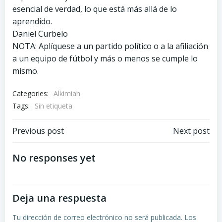
esencial de verdad, lo que está más allá de lo
aprendido.
Daniel Curbelo
NOTA: Aplíquese a un partido político o a la afiliación
a un equipo de fútbol y más o menos se cumple lo
mismo.
Categories:
Alkimiah
Tags:
Sin etiqueta
Navegación
Navegación
Previous post
Next post
por
por
No responses yet
las
las
Deja una respuesta
entradas
entradas
Tu dirección de correo electrónico no será publicada.
Los