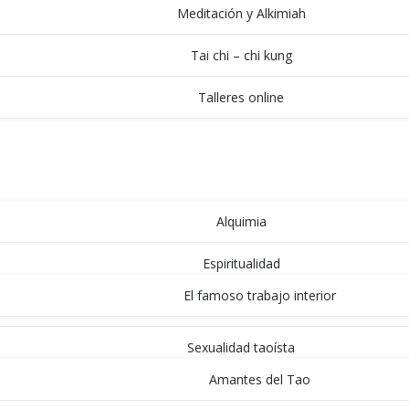
Meditación y Alkimiah
Tai chi – chi kung
Talleres online
ARTÍCULOS
BLOG DE MAGO VIEJO
Alquimia
Espiritualidad
El famoso trabajo interior
Sexualidad taoísta
Amantes del Tao