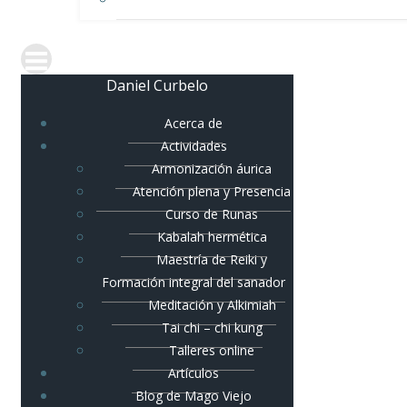
Daniel Curbelo
Acerca de
Actividades
Armonización áurica
Atención plena y Presencia
Curso de Runas
Kabalah hermética
Maestría de Reiki y
Formación integral del sanador
Meditación y Alkimiah
Tai chi – chi kung
Talleres online
Artículos
Blog de Mago Viejo