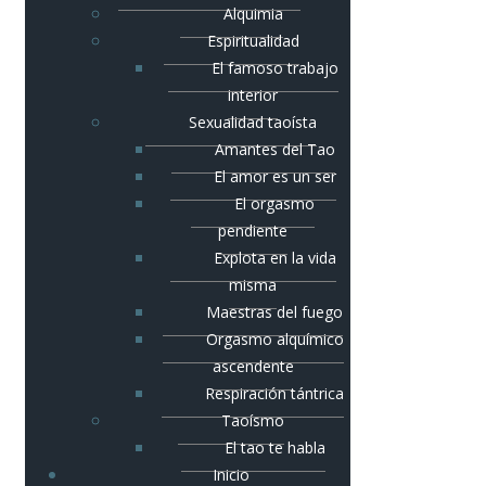
Alquimia
Espiritualidad
El famoso trabajo
interior
Sexualidad taoísta
Amantes del Tao
El amor es un ser
El orgasmo
pendiente
Explota en la vida
misma
Maestras del fuego
Orgasmo alquímico
ascendente
Respiración tántrica
Taoísmo
El tao te habla
Inicio