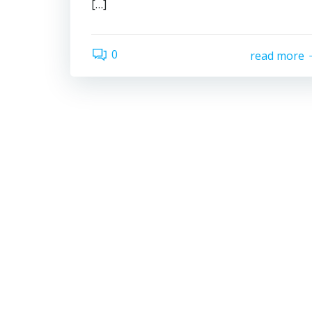
[…]
0
read more