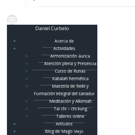
Daniel Curbelo
Acerca de
Actividades
Armonización áurica
Atención plena y Presencia
Curso de Runas
Kabalah hermética
Maestría de Reiki y
Formación integral del sanador
Meditación y Alkimiah
Tai chi – chi kung
Talleres online
Artículos
Blog de Mago Viejo