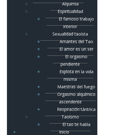
Alquimia
Espiritualidad
El famoso trabajo
interior
Sexualidad taoísta
Amantes del Tao
El amor es un ser
El orgasmo
pendiente
Explota en la vida
misma
Maestras del fuego
Orgasmo alquímico
ascendente
Respiración tántrica
Taoísmo
El tao te habla
Inicio