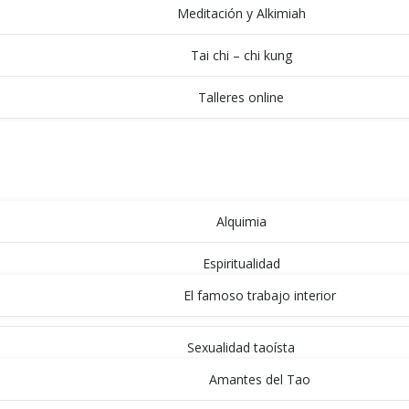
Meditación y Alkimiah
Tai chi – chi kung
Talleres online
ARTÍCULOS
BLOG DE MAGO VIEJO
Alquimia
Espiritualidad
El famoso trabajo interior
Sexualidad taoísta
Amantes del Tao